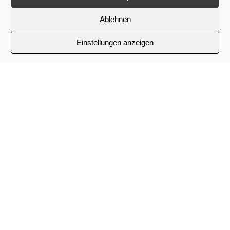
Ablehnen
KONTAKTINFOS
Einstellungen anzeigen
Can Buchbinderei GmbH
Lübener Str. 6
90471, Nürnberg, BY (Bayern)
Tel.: +49 91196469890
Fax: +49 91196469892
E-Mail:
info@can-dwv.de
Felder mit einem
*
sind